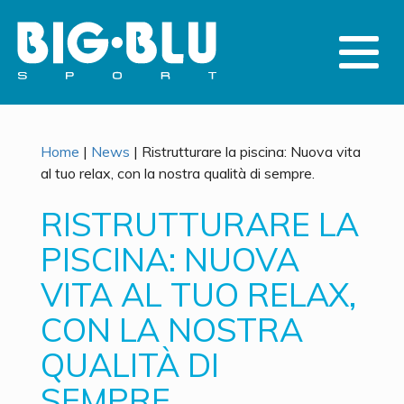
Home
|
News
|
Ristrutturare la piscina: Nuova vita
al tuo relax, con la nostra qualità di sempre.
RISTRUTTURARE LA
PISCINA: NUOVA
VITA AL TUO RELAX,
CON LA NOSTRA
QUALITÀ DI
SEMPRE.