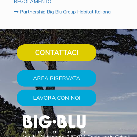
REGOLAMENTO
Partnership Big Blu Group Habitat Italiana
CONTATTACI
AREA RISERVATA
LAVORA CON NOI
Via dell'Artigianato, 2 53011 Castellina in Chianti