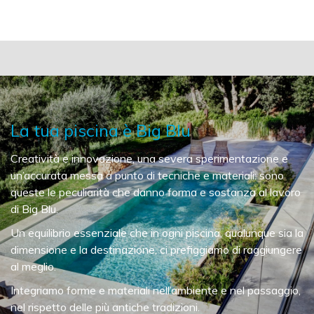
La tua piscina è Big Blu
Creatività e innovazione, una severa sperimentazione e
un’accurata messa a punto di tecniche e materiali: sono
queste le peculiarità che danno forma e sostanza al lavoro
di Big Blu.
Un equilibrio essenziale che in ogni piscina, qualunque sia la
dimensione e la destinazione, ci prefiggiamo di raggiungere
al meglio.
Integriamo forme e materiali nell’ambiente e nel passaggio,
nel rispetto delle più antiche tradizioni.