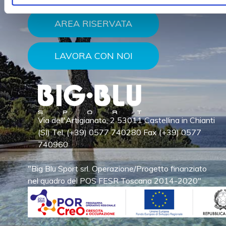
AREA RISERVATA
LAVORA CON NOI
Via dell'Artigianato, 2 53011 Castellina in Chianti
(SI) Tel. (+39) 0577 740280 Fax (+39) 0577
740960
"Big Blu Sport srl. Operazione/Progetto finanziato
nel quadro del POS FESR Toscana 2014-2020"