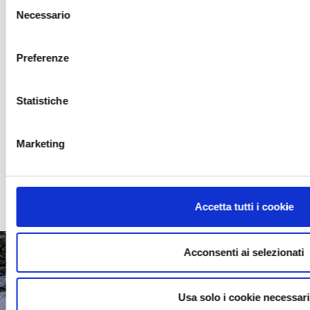
Selezione
Struttura in acciaio
Necessario
del
Struttura in cemento armato
consenso
Rivestimento Liner
Preferenze
Rivestimento in pietra naturale
Rivestimento Gres
Statistiche
Skimmer
Sfioro
Marketing
Infinity Pool
Parete Cristallo
Accetta tutti i cookie
Acconsenti ai selezionati
CONTATTACI
Usa solo i cookie necessari