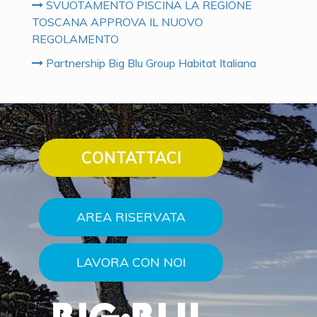
SVUOTAMENTO PISCINA LA REGIONE
TOSCANA APPROVA IL NUOVO
REGOLAMENTO
Partnership Big Blu Group Habitat Italiana
CONTATTACI
AREA RISERVATA
LAVORA CON NOI