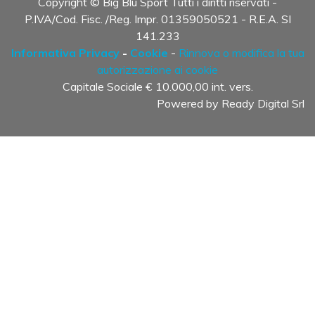
Copyright © Big Blu Sport Tutti i diritti riservati -
P.IVA/Cod. Fisc. /Reg. Impr. 01359050521 - R.E.A. SI
141.233
Informativa Privacy
-
Cookie
-
Rinnova o modifica la tua
autorizzazione ai cookie
Capitale Sociale € 10.000,00 int. vers.
Powered by
Ready Digital Srl