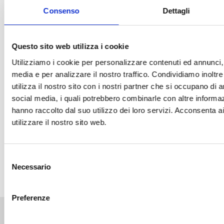
VIENI A TROVARCI
Consenso
Dettagli
Questo sito web utilizza i cookie
TEKNOSIN ACQUA SISTEMI
Utilizziamo i cookie per personalizzare contenuti ed annunci, p
media e per analizzare il nostro traffico. Condividiamo inoltr
Via Alessandro Volta , 35
utilizza il nostro sito con i nostri partner che si occupano di a
Viterbo (VT)
social media, i quali potrebbero combinarle con altre informaz
Tel+39 0761 283810
hanno raccolto dal suo utilizzo dei loro servizi. Acconsenta a
utilizzare il nostro sito web.
VIENI A TROVARCI
Selezione
Necessario
del
consenso
Preferenze