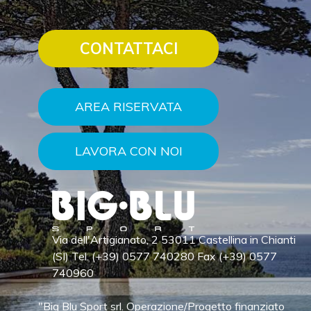
CONTATTACI
AREA RISERVATA
LAVORA CON NOI
Via dell'Artigianato, 2 53011 Castellina in Chianti
(SI) Tel. (+39) 0577 740280 Fax (+39) 0577
740960
"Big Blu Sport srl. Operazione/Progetto finanziato