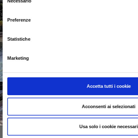
Necessario
del
consenso
Via dell'Artigianato, 2 53011 Castellina in Chianti
Preferenze
(SI) Tel. (+39) 0577 740280 Fax (+39) 0577
740960
Statistiche
"Big Blu Sport srl. Operazione/Progetto finanziato
nel quadro del POS FESR Toscana 2014-2020"
Marketing
Accetta tutti i cookie
Acconsenti ai selezionati
Usa solo i cookie necessari