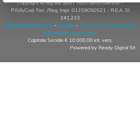
Copyright © Big Blu Sport Tutti i diritti riservati -
P.IVA/Cod. Fisc. /Reg. Impr. 01359050521 - R.E.A. SI
141.233
Informativa Privacy
-
Cookie
-
Rinnova o modifica la tua
autorizzazione ai cookie
Capitale Sociale € 10.000,00 int. vers.
Powered by
Ready Digital Srl